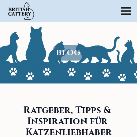
B
L
O
G
Ratgeber,
Tipps
&
Inspiration
für
Katzenliebhaber