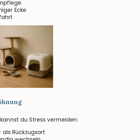
enpflege
higer Ecke
fahrt
wöhnung
So kannst du Stress vermeiden:
– als Rückzugsort
ständig wechseln