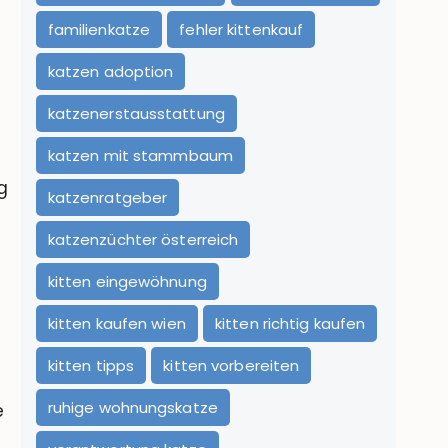
familienkatze
fehler kittenkauf
katzen adoption
katzenerstausstattung
katzen mit stammbaum
g
katzenratgeber
katzenzüchter österreich
kitten eingewöhnung
kitten kaufen wien
kitten richtig kaufen
kitten tipps
kitten vorbereiten
ruhige wohnungskatze
e