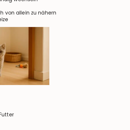
h von allein zu nähern
eize
Futter