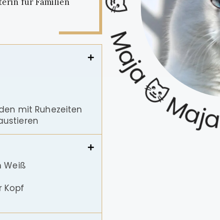
Maja 🐱 Maja 🐱Maja
terin für Familien
ieden mit Ruhezeiten
austieren
em Weiß
r Kopf