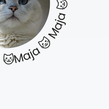
 🐱 Maja 🐱