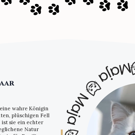
Maja 🐱
aar
-
Weiß:
Schönheit
t eine wahre Königin
ten, plüschigen Fell
st sie ein echter
eglichene Natur