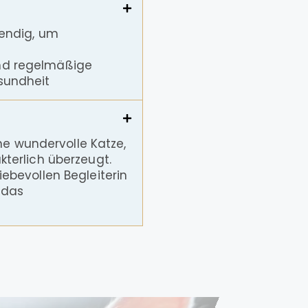
wendig, um
nd regelmäßige
sundheit
ine wundervolle Katze,
kterlich überzeugt.
ebevollen Begleiterin
 das