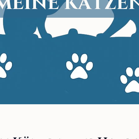
M
E
I
N
E
K
A
T
Z
E